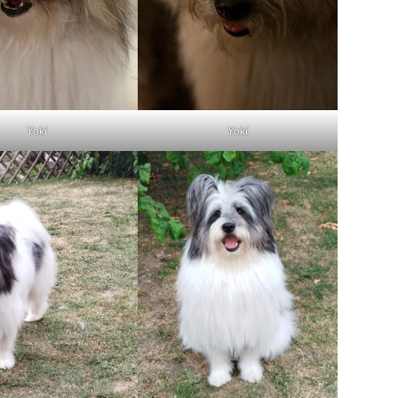
Yoki
Yoki