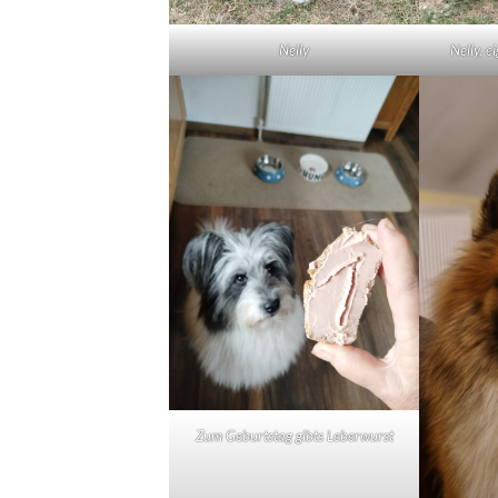
Nelly
Nelly, e
Zum Geburtstag gibts Leberwurst