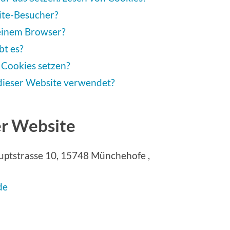
ite-Besucher?
 einem Browser?
bt es?
 Cookies setzen?
dieser Website verwendet?
er Website
auptstrasse 10, 15748 Münchehofe ,
de