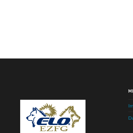
M
I
Da