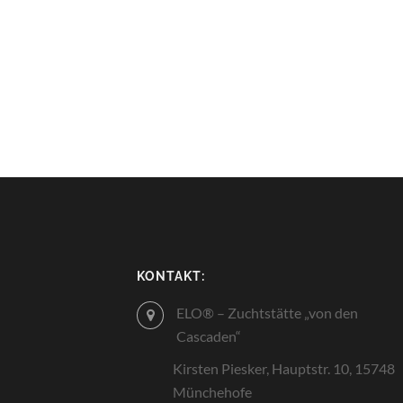
KONTAKT:
ELO® – Zuchtstätte „von den
Cascaden“
Kirsten Piesker, Hauptstr. 10, 15748
Münchehofe