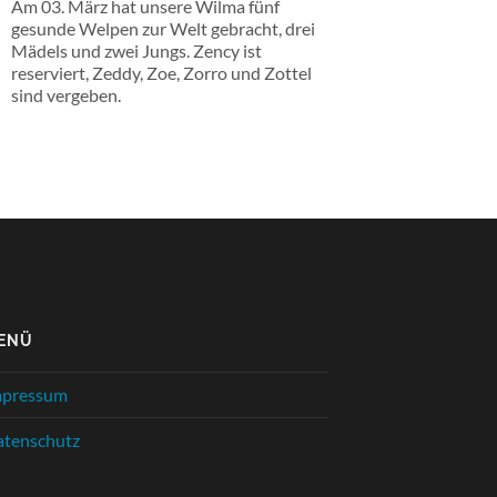
Am 03. März hat unsere Wilma fünf
gesunde Welpen zur Welt gebracht, drei
Mädels und zwei Jungs. Zency ist
reserviert, Zeddy, Zoe, Zorro und Zottel
sind vergeben.
ENÜ
mpressum
tenschutz