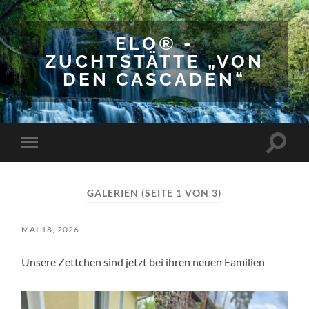
ELO® -
ZUCHTSTÄTTE „VON
DEN CASCADEN“
Suchfe
Mobile-
ein-/a
Menü
ein-/ausblenden
GALERIEN
(SEITE 1 VON 3)
MAI 18, 2026
Unsere Zettchen sind jetzt bei ihren neuen Familien