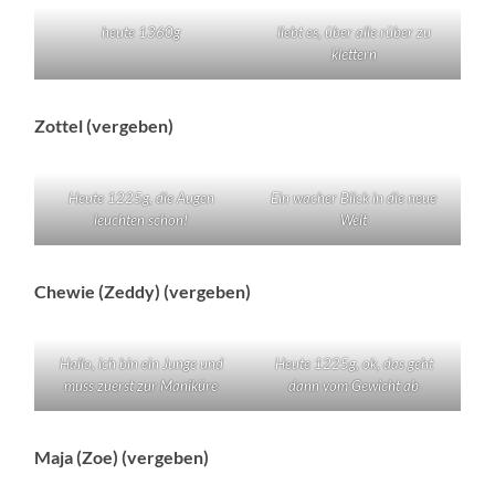
heute 1360g
liebt es, über alle rüber zu
klettern
Zottel (vergeben)
Heute 1225g, die Augen
Ein wacher Blick in die neue
leuchten schon!
Welt
Chewie (Zeddy) (vergeben)
Hallo, ich bin ein Junge und
Heute 1225g, ok, das geht
muss zuerst zur Maniküre
dann vom Gewicht ab
Maja (Zoe) (vergeben)