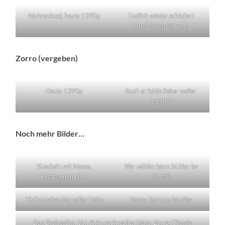
Mohrenkopf, heute 1390g
Endlich wieder schlafen!
Anstrengender Tag!
Zorro (vergeben)
Heute 1390g
Auch er hätte lieber weiter
gepennt
Noch mehr Bilder…
Kuscheln mit Mama,
Wer zählen kann ist klar im
Entspannung pur
Vorteil
EinTraumhaufen voller Liebe
Zency, Tarnung ist alles
Das Dreigestirn. Von links nachrechts: Maja, Zorro, Chewie