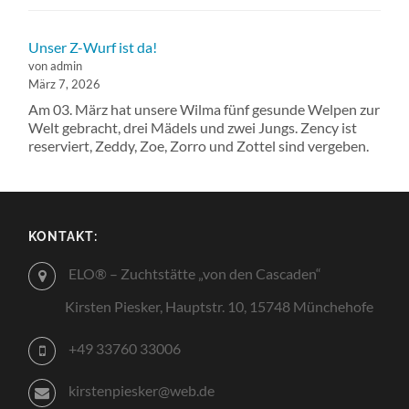
Unser Z-Wurf ist da!
von admin
März 7, 2026
Am 03. März hat unsere Wilma fünf gesunde Welpen zur
Welt gebracht, drei Mädels und zwei Jungs. Zency ist
reserviert, Zeddy, Zoe, Zorro und Zottel sind vergeben.
KONTAKT:
ELO® – Zuchtstätte „von den Cascaden“
Kirsten Piesker, Hauptstr. 10, 15748 Münchehofe
+49 33760 33006
kirstenpiesker@web.de